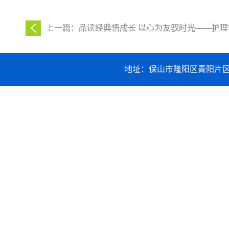
上一篇：品读经典悟成长 以心为友驭时光——护理学
地址：保山市隆阳区青阳片区职业