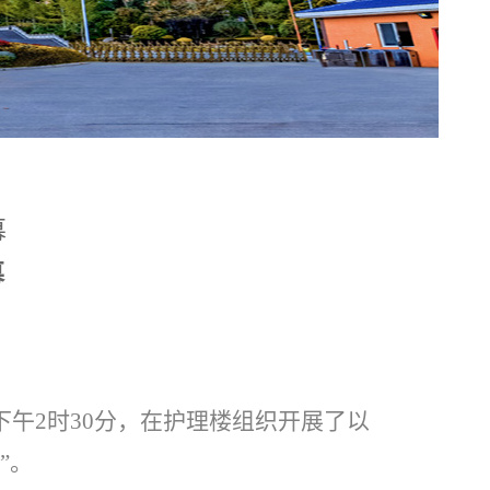
幕
幕
日下午2时30分，在护理楼组织开展了以
年”。