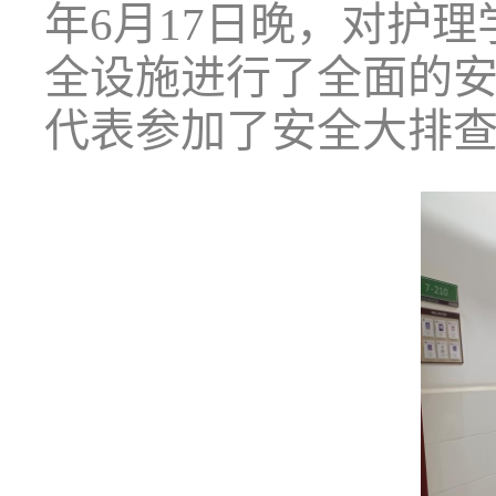
年
6
月
17
日
晚
，对
护理
全设施进行了全面的
代表
参加了
安全
大排